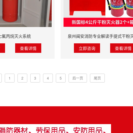
七氟丙烷灭火系统
泉州闽安消防专业解读手提式干粉
询
查看详情
立即咨询
查看详情
1
2
3
4
5
后一页
尾页