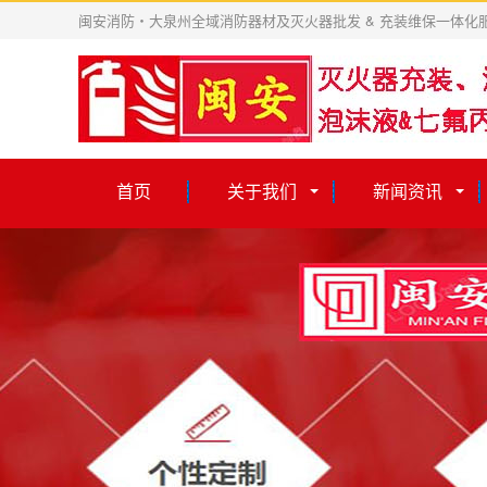
闽安消防・大泉州全域消防器材及灭火器批发 & 充装维保一体化
首页
关于我们
新闻资讯