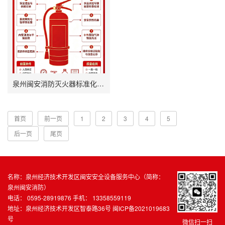
泉州闽安消防灭火器标准化维修流程（合规执行版）
首页
前一页
1
2
3
4
5
后一页
尾页
名称：泉州经济技术开发区闽安安全设备服务中心（简称：
泉州闽安消防）
电话： 0595-28919876 手机： 13358559119
地址：泉州经济技术开发区智泰路36号
闽ICP备2021019683
号
微信扫一扫