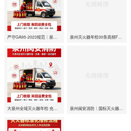
严守GA95-2023规范｜泉州闽安消防 全域灭火器年检充装维保全生命周期合规解决方案
泉州灭火器年检30条高频FAQ｜泉州闽安消防官方标准答案
大泉州全域灭火器年检·充装·维修一站式服务
泉州闽安消防｜国标灭火器批量批发·大泉州一站式消防供应服务商