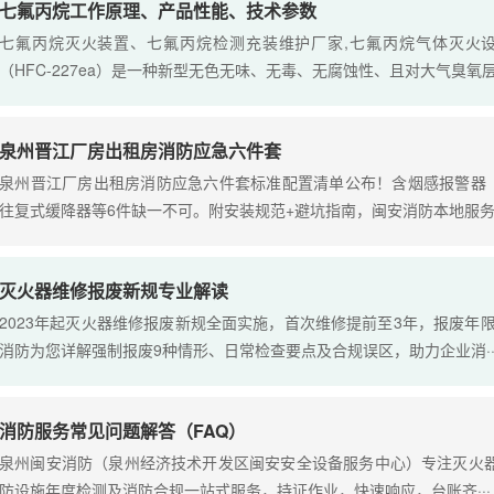
七氟丙烷工作原理、产品性能、技术参数
七氟丙烷灭火装置、七氟丙烷检测充装维护厂家,七氟丙烷气体灭火设
（HFC-227ea）是一种新型无色无味、无毒、无腐蚀性、且对大气臭氧层没
​泉州晋江厂房出租房消防应急六件套
泉州晋江厂房出租房消防应急六件套标准配置清单公布！含烟感报警器（GB20
往复式缓降器等6件缺一不可。附安装规范+避坑指南，闽安消防本地服务热
灭火器维修报废新规专业解读
2023年起灭火器维修报废新规全面实施，首次维修提前至3年，报废年限水基
消防为您详解强制报废9种情形、日常检查要点及合规误区，助力企业消··
消防服务常见问题解答（FAQ）
泉州闽安消防（泉州经济技术开发区闽安安全设备服务中心）专注灭火
防设施年度检测及消防合规一站式服务，持证作业，快速响应，台账齐···