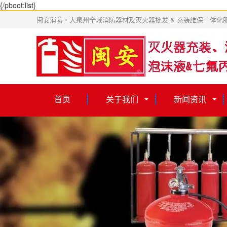
{/pboot:list}
闽安消防・大泉州全域消防器材及灭火器批发 & 充装维保一体化
首页
关于我们
新闻资讯