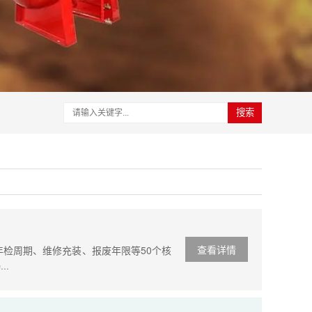
搜索
查看详情
年检周期、维修充装、报废年限等50个核
··