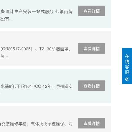
查看详情
备设计生产安装一站式服务 七氟丙烷
有···
查看详情
517-2025）、TZL30防烟面罩、
···
在
线
客
服
查看详情
6年/干粉10年/CO₂12年。泉州闽安
·
查看详情
器充装维修年检、气体灭火系统维保、消