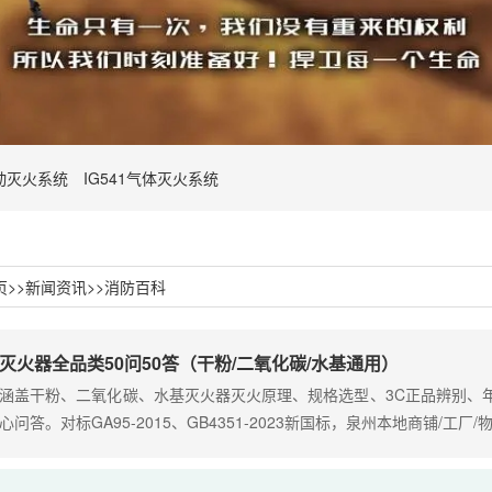
动灭火系统
IG541气体灭火系统
页
>>
新闻资讯
>>
消防百科
灭火器全品类50问50答（干粉/二氧化碳/水基通用）
涵盖干粉、二氧化碳、水基灭火器灭火原理、规格选型、3C正品辨别、
心问答。对标GA95-2015、GB4351-2023新国标，泉州本地商铺/工厂/物·