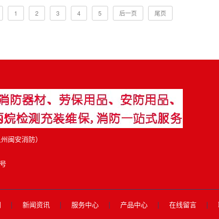
1
2
3
4
5
后一页
尾页
泉州闽安消防）
3号
们
|
新闻资讯
|
服务中心
|
产品中心
|
在线留言
|