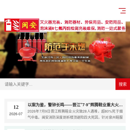
{/pboot:list}
搜索
以案为鉴，警钟长鸣——晋江"7·9"辉腾鞋业重大火灾事故剖析
12
2026年7月9日晋江辉腾鞋业火灾致28人遇难，超80%死于烟
2026-07
气中毒。闽安消防深度剖析楼顶避险四大死因，针对泉州鞋服
企业推出消防闭环整改方案，含拆窗破网、通道清障、设施维
保···