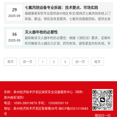
七氟丙烷设备专业拆装：技术要点、市场实践
29
福建康泰安防专业提供泉州地区柜式/管网式七氟丙烷系统上门
2025-09
拆装、搬运、移机及恢复服务、七氟丙烷报废回收。提供全省
七氟丙烷检测、维修与充装服务，保障系统安全。
灭火器年检的必要性
16
最新解读灭火器年检的必要性：根据《消防法》要求，定期年
2025-09
检可确保灭火器压力正常、药剂有效，避免紧急时刻失效。专
业检测包含外观检查、压力测试、充装更换等流程，保障企···
首页
前一页
1
2
3
后一页
尾页
名称：泉州经济技术开发区闽安安全设备服务中心（简称：
泉州闽安消防）
电话： 0595-28919876 手机： 13358559119
地址：泉州经济技术开发区智泰路36号
闽ICP备2021019683
号
微信扫一扫