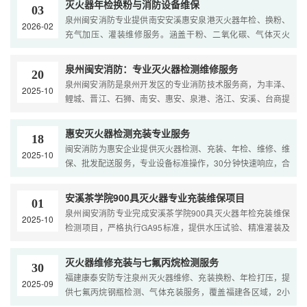
灭火器年检换粉与消防设备维保
03
泉州闽安消防专业提供南安安溪惠安泉港灭火器年检、换粉、
2026-02
充气加压、灌装维修服务。涵盖干粉、二氧化碳、气体灭火
器，同时批发零售各类消防器材设备，专业团队上门服务，安
···
泉州闽安消防：专业灭火器检测维修服务
20
泉州闽安消防是泉州开发区的专业消防技术服务商，为丰泽、
2025-10
鲤城、晋江、石狮、南安、惠安、泉港、洛江、安溪、台商提
供灭火器充装、消防设施维保、年度检测、安全评估及工程···
惠安灭火器检测充装专业服务
18
闽安消防为惠安企业提供灭火器检测、充装、年检、维修、维
2025-10
保、批发配送服务，专业设备标准操作，30分钟快速响应，合
规检测报告，24小时服务热线：0595-28919876
安溪茶学院900具灭火器专业充装维保项目
01
泉州闽安消防专业完成安溪茶学院900具灭火器年检充装维保
2025-10
检测项目，严格执行GA95标准，提供水压试验、精准灌装及
合规标识，为高校消防安全保驾护航。
灭火器维修充装与七氟丙烷检测服务
30
福建康泰安防专注泉州灭火器维修、充装换粉、年检打压，提
2025-09
供七氟丙烷钢瓶检测、气体充装服务，覆盖福建各区域，2小
时上门，消防验收无忧！厦门灭火器维修,漳州灭火器充装,莆···