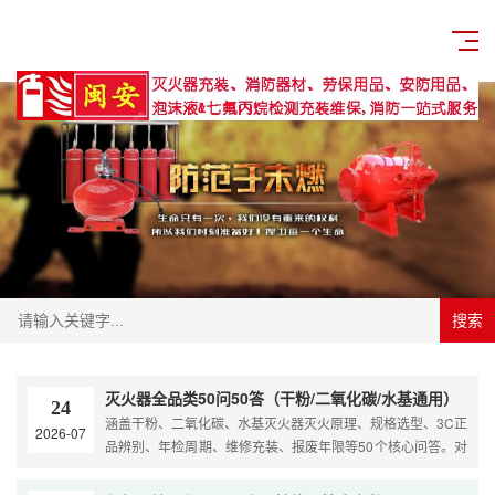
{/pboot:list}
搜索
灭火器全品类50问50答（干粉/二氧化碳/水基通用）
24
涵盖干粉、二氧化碳、水基灭火器灭火原理、规格选型、3C正
2026-07
品辨别、年检周期、维修充装、报废年限等50个核心问答。对
标GA95-2015、GB4351-2023新国标，泉州本地商铺/工厂/物
···