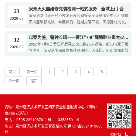
泉州灭火器维修充装检测一站式服务｜全域上门 合规年检
23
闽安消防（泉州经济技术开发区闽安安全设备服务中心）提供
2026-07
灭火器维修充装、年度检测、过期报废回收、国标器材批发，
大泉州全域上门。实体厂区直营，免费清点/备用瓶/建档，···
以案为鉴，警钟长鸣——晋江"7·9"辉腾鞋业重大火灾事故剖析
12
2026年7月9日晋江辉腾鞋业火灾致28人遇难，超80%死于烟
2026-07
气中毒。闽安消防深度剖析楼顶避险四大死因，针对泉州鞋服
企业推出消防闭环整改方案，含拆窗破网、通道清障、设施维
保···
首页
前一页
1
2
3
4
5
后一页
尾页
名称：泉州经济技术开发区闽安安全设备服务中心（简称：
泉州闽安消防）
电话： 0595-28919876 手机： 13358559119
地址：泉州经济技术开发区智泰路36号
闽ICP备2021019683
号
微信扫一扫