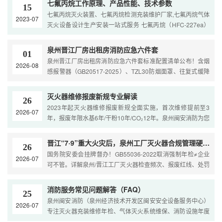
七氟丙烷工作原理、产品性能、技术参数
15
七氟丙烷灭火装置、七氟丙烷检测充装维护厂家,七氟丙烷气体
2023-07
灭火设备设计生产安装一站式服务 七氟丙烷（HFC-227ea）
是一种新型无色无味、无毒、无腐蚀性、且对大气臭氧层没有
···
​泉州晋江厂房出租房消防应急六件套
01
泉州晋江厂房出租房消防应急六件套标准配置清单公布！含烟
2026-08
感报警器（GB20517-2025）、TZL30防烟面罩、往复式缓降
器等6件缺一不可。附安装规范+避坑指南，闽安消防本地服务
热···
灭火器维修报废新规专业解读
26
2023年起灭火器维修报废新规全面实施，首次维修提前至3
2026-07
年，报废年限水基6年/干粉10年/CO₂12年。泉州闽安消防为您
详解强制报废9种情形、日常检查要点及合规误区，助力企业
消···
晋江“7·9”重大火灾后，泉州工厂灭火器合规管理硬核指南
26
国务院安委会挂牌督办！GB55036-2022取消强制年检≠企业
2026-07
可不管。详解泉州/晋江工厂灭火器检查频次、报废红线、处罚
案例及整改方案。闽安消防为本地企业提供全周期合规维保服
···
消防服务常见问题解答（FAQ）
25
泉州闽安消防（泉州经济技术开发区闽安安全设备服务中心）
2026-07
专注灭火器充装维修年检、气体灭火系统维保、消防设施年度
检测及消防合规一站式服务，持证作业，快速响应，台账齐···