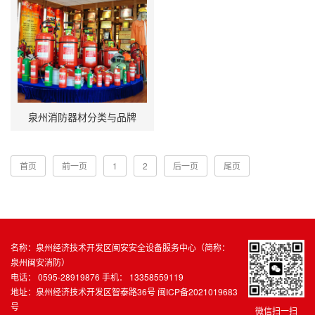
泉州消防器材分类与品牌
首页
前一页
1
2
后一页
尾页
名称：泉州经济技术开发区闽安安全设备服务中心（简称：
泉州闽安消防）
电话： 0595-28919876 手机： 13358559119
地址：泉州经济技术开发区智泰路36号
闽ICP备2021019683
号
微信扫一扫