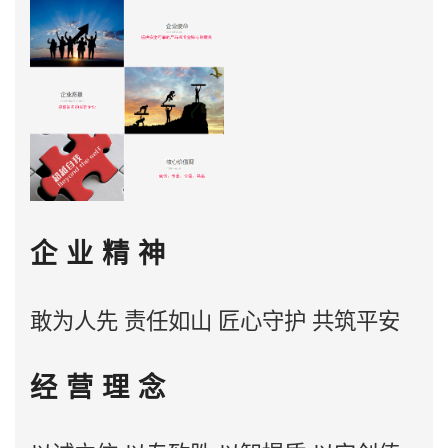
企 业 精 神
敢为人先 责任如山 匠心守护 共筑平安
经 营 理 念