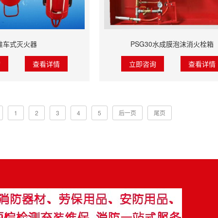
推车式灭火器
PSG30水成膜泡沫消火栓箱
询
查看详情
立即咨询
查看详情
1
2
3
4
5
后一页
尾页