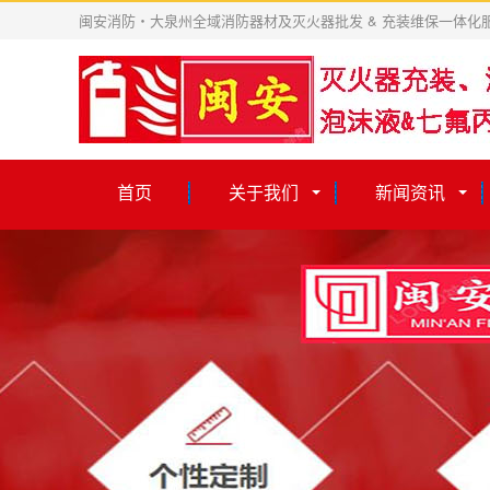
闽安消防・大泉州全域消防器材及灭火器批发 & 充装维保一体化
首页
关于我们
新闻资讯