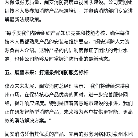
为保障服务质量，闽安消防高度重视团队建设。公司定期组
织技术人员参加消防产品标准培训，并邀请消防部门专家讲
解最新法规政策。
“每季度我们都会组织产品知识竞赛和技能考核，确保每位
技术人员都熟悉产品的安装与维护要点。”闽安消防人力资
源负责人介绍。这种严格的内训制度保证了团队的专业水
准，也使公司能够及时掌握消防行业的最新动态。
五、展望未来：打造泉州消防服务标杆
谈及未来发展，闽安消防总经理表示：“我们将继续深耕泉
州市场，在保持核心产品优势的同时，进一步完善服务网
络，提升响应速度。特别是随着智慧城市建设的推进，我们
正在研发智能型消防产品，未来将为客户提供更智能、更高
效的消防解决方案。”
闽安消防凭借其优质的产品、完善的服务网络和对泉州本地