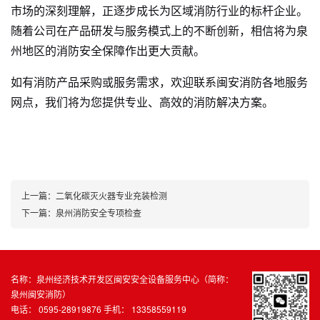
市场的深刻理解，正逐步成长为区域消防行业的标杆企业。
随着公司在产品研发与服务模式上的不断创新，相信将为泉
州地区的消防安全保障作出更大贡献。
如有消防产品采购或服务需求，欢迎联系闽安消防各地服务
网点，我们将为您提供专业、高效的消防解决方案。
上一篇：
二氧化碳灭火器专业充装检测
下一篇：
泉州消防安全专项检查
名称：泉州经济技术开发区闽安安全设备服务中心（简称：
泉州闽安消防）
电话： 0595-28919876 手机： 13358559119