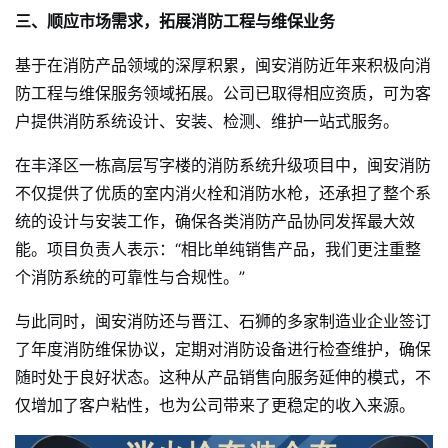
三、顺应市场需求，拓展消防工程与维保业务
基于在消防产品领域的深厚积累，闽安消防近年来积极向消
防工程与维保服务领域拓展。公司已取得相应资质，可为客
户提供消防系统设计、安装、检测、维护一站式服务。
在丰泽区一栋高层写字楼的消防系统升级项目中，闽安消防
不仅提供了优质的室内消火栓和消防水枪，还承担了整个系
统的设计与安装工作，确保各类消防产品协同发挥最大效
能。项目负责人表示：“相比单纯销售产品，我们更注重整
个消防系统的可靠性与合规性。”
与此同时，闽安消防还与晋江、石狮的多家制造业企业签订
了年度消防维保协议，定期对消防设备进行检查维护，确保
随时处于良好状态。这种从产品销售向服务延伸的模式，不
仅增加了客户粘性，也为公司带来了更稳定的收入来源。