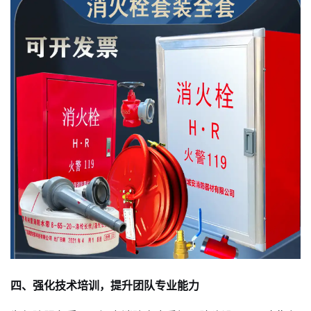
四、强化技术培训，提升团队专业能力