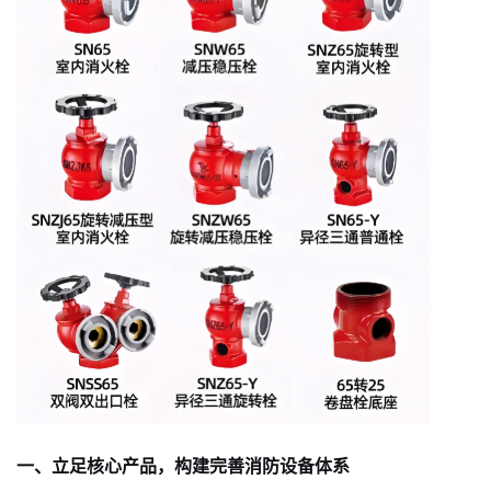
一、立足核心产品，构建完善消防设备体系