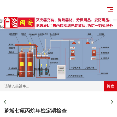
{pboot:product}
{/pboot:product}
首页
>>
服务中心
>>
七氟丙烷充装检
测
{/pboot:position}
首页
>>
服务中心
>>
七氟丙烷充装检测
{/pboot:position}
搜索
芗城七氟丙烷年检定期检查