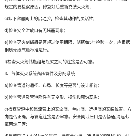
规定的要检察原因，修复好后重新充装灭火剂;
c)卸下容器阀上的启动腔，检查其动作的灵活性;
d)检查安全泄放口有无堵塞现象;
e)检查灭火剂储瓶是否超过使用期限，储瓶每5年检验一次，应根据
钢质无缝气瓶标准进行。
f)检查灭火剂储瓶组与瓶架之间的连接是否可靠。
3、气体灭火系统高压管件及分配系统
a)检查管道的通径、布局、长度等是否与设计相符;
b)检查管道及管道附件有无变形、损伤和腐蚀现象;
c)检查管道中和集流管上的安全阀、单向阀、选择阀的安装位置、方
向是否正确，与管道连接是否牢靠。安全阀泄压口是否畅通;清远七
氟丙烷厂家;
d)集流管通入4.2Mpa的氮气，检查单向阀、选择阀的密封性能，然