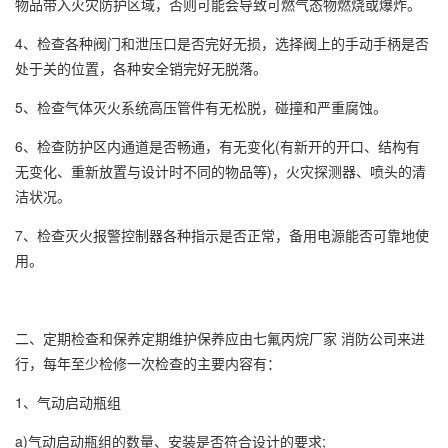
物品带入火灾防护区域，否则可能会导致可燃气态物燃烧或爆炸。
4、检查各种阀门和泄压口是否完好无损，选择阀上的手动手柄是否
处于关的位置，各种安全销完好无脱落。
5、检查气体灭火系统高压管件有无松脱，碰撞和严重腐蚀。
6、检查防护区内通道是否畅通，有无变化(有新开的开口、结构有
无变化、重新放置与设计时不同的物品等)，火灾探测器、喷头的清
洁状况。
7、检查灭火报警控制器各种指示是否正常，备用电源能否可靠地使
用。
二、定期检查和保养定期维护保养应由七氟丙烷厂家 消防公司来进
行，每年至少检修一次检查的主要内容有：
1、气动启动瓶组
a)气动启动瓶组的数量、安装是否符合设计的要求;