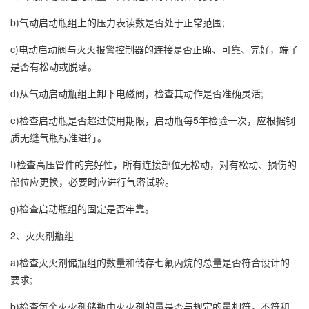
b)气动启动瓶组上的压力表读数是否处于正常范围;
c)电动启动阀与灭火报警控制器的连接是否正确、可靠、完好，端子
是否有松动或脱落。
d)从气动启动瓶组上卸下电磁阀，检查其动作是否准确灵活;
e)检查启动瓶是否超过使用期限，启动瓶每5年检验一次，应根据钢
质无缝气瓶标准进行。
f)检查高压管件的完好性，所有连接部位无松动，对有松动、损伤的
部位应更换，必要时应进行气密试验。
g)检查启动瓶组的固定是否牢靠。
2、灭火剂瓶组
a)检查灭火剂储瓶组的数量和储存七氟丙烷的总量是否符合设计的
要求;
b)检查每个灭火剂储瓶中灭火剂的量是否与规定的量相符，不符和