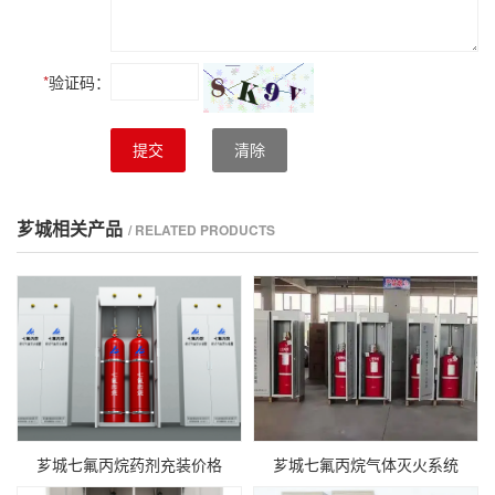
*
验证码：
提交
清除
芗城相关产品
/ RELATED PRODUCTS
芗城七氟丙烷药剂充装价格
芗城七氟丙烷气体灭火系统