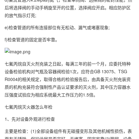
后将选择阀的手动手柄旋至开的位置，选择阀应开启。相应防护区
的放气指示灯亮;
e)检查管道的所有连接部位有无松动、漏气或堵塞现象;
f)检查管道的固定是否牢靠。
七氟丙烷自灭火剂充装之日起，每满三年的前一个月，应委托特种
设备检验机构对气瓶及容器阀检验1次，应符合GB 13075、TSG
R0004的相关规定，取得合格的检验报告后，由具备灭火剂充装资
质的机构充装符合强制性产品认证要求的灭火剂，其中压力容器水
压强度试验应为相应系统最大工作压力的1.5倍。
七氟丙烷灭火器怎么年检
1、先对设备外观进行检查
主要是检查：(1)全部设备组件有无碰撞变形及其他机械性损伤，表
面有无锈蚀，保护涂层是否完好，无堵塞、固定牢靠(2)管网、设备