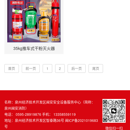
35kg推车式干粉灭火器
首页
前一页
1
2
后一页
尾页
名称：泉州经济技术开发区闽安安全设备服务中心（简称：
泉州闽安消防）
电话： 0595-28919876 手机： 13358559119
地址：泉州经济技术开发区智泰路36号
闽ICP备2021019683
号
微信扫一扫