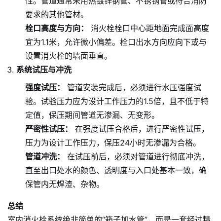
性。管道通常采用热镀锌钢管、不锈钢管或符合消防
要求的其他管材。
栓口高度与方向：
消火栓栓口中心距地面完成面高度
宜为1.1米，允许微小偏差。栓口出水方向应向下或与
设置消火栓的墙面垂直。
系统试压与冲洗
强度试压：
管道安装完成后，必须进行水压强度试
验。试验压力应为设计工作压力的1.5倍，且不低于特
定值，保压期间管道无渗漏、无变形。
严密性试压：
在强度试压合格后，进行严密性试压，
压力为设计工作压力，保压24小时无渗漏为合格。
管道冲洗：
在试压前后，必须对管道进行彻底冲洗，
直至出口处水的颜色、透明度与入口处基本一致，确
保管内无焊渣、杂物。
总结
室内消火栓系统绝非简单的“箱子加水管”，而是一套经过精