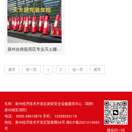
泉州台商投资区专业灭火器服务
首页
前一页
1
2
后一页
尾页
名称：泉州经济技术开发区闽安安全设备服务中心（简称：
泉州闽安消防）
电话： 0595-28919876 手机： 13358559119
地址：泉州经济技术开发区智泰路36号
闽ICP备2021019683
号
微信扫一扫