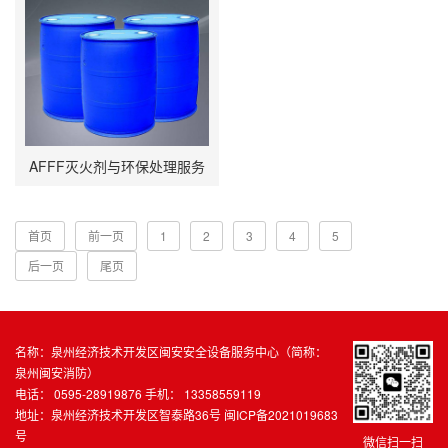
AFFF灭火剂与环保处理服务
首页
前一页
1
2
3
4
5
后一页
尾页
名称：泉州经济技术开发区闽安安全设备服务中心（简称：
泉州闽安消防）
电话： 0595-28919876 手机： 13358559119
地址：泉州经济技术开发区智泰路36号
闽ICP备2021019683
号
微信扫一扫